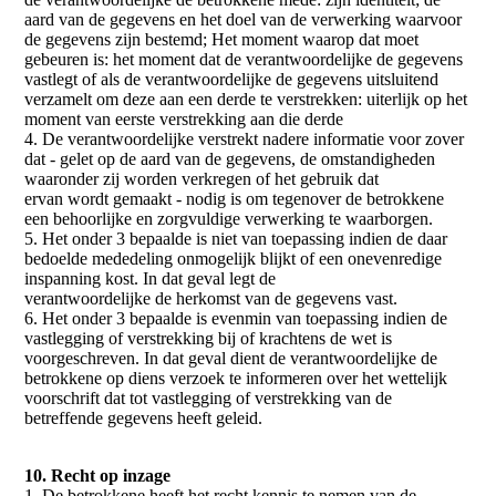
aard van de gegevens en het doel van de verwerking waarvoor
de gegevens zijn bestemd; Het moment waarop dat moet
gebeuren is: het moment dat de verantwoordelijke de gegevens
vastlegt of als de verantwoordelijke de gegevens uitsluitend
verzamelt om deze aan een derde te verstrekken: uiterlijk op het
moment van eerste verstrekking aan die derde
4. De verantwoordelijke verstrekt nadere informatie voor zover
dat - gelet op de aard van de gegevens, de omstandigheden
waaronder zij worden verkregen of het gebruik dat
ervan wordt gemaakt - nodig is om tegenover de betrokkene
een behoorlijke en zorgvuldige verwerking te waarborgen.
5. Het onder 3 bepaalde is niet van toepassing indien de daar
bedoelde mededeling onmogelijk blijkt of een onevenredige
inspanning kost. In dat geval legt de
verantwoordelijke de herkomst van de gegevens vast.
6. Het onder 3 bepaalde is evenmin van toepassing indien de
vastlegging of verstrekking bij of krachtens de wet is
voorgeschreven. In dat geval dient de verantwoordelijke de
betrokkene op diens verzoek te informeren over het wettelijk
voorschrift dat tot vastlegging of verstrekking van de
betreffende gegevens heeft geleid.
10. Recht op inzage
1. De betrokkene heeft het recht kennis te nemen van de