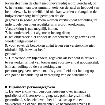
levenssfeer van de cliënt niet onevenredig wordt geschaad, of
6. het vragen van toestemming, gelet op de aard en het doel van
het onderzoek, in redelijkheid niet kan worden verlangd en de
hulpverlener zorg heeft gedragen dat de
gegevens in zodanige vorm worden verstrekt dat herleiding tot
individuele personen redelijkerwijs wordt voorkomen.
Verstrekking is pas mogelijk indien:
7. het onderzoek het algemeen belang dient;
8. het onderzoek niet zonder de desbetreffende gegevens kan
worden uitgevoerd en
9. voor zover de betrokken cliënt tegen een verstrekking niet
uitdrukkelijk bezwaar heeft
gemaakt.
5. Het verbod om bijzondere gegevens als bedoeld in artikel 8
te verwerken is niet van toepassing voor zover dat noodzakelijk
is in aanvulling op de verwerking van
persoonsgegevens over iemands gezondheid met het oog op
een goede behandeling of verzorging van de betrokkene.
8. Bijzondere persoonsgegevens
1. De verwerking van persoonsgegevens over iemands
godsdienst of levensovertuiging, ras, politieke gezindheid,
gezondheid, seksuele leven, het lidmaatschap van een
vakvereniging of van strafrechtelijke persoonsgegevens is