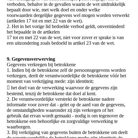
verboden, behalve in de gevallen waarin de wet uitdrukkelijk
bepaalt door wie, met welk doel en onder welke
voorwaarden dergelijke gegevens wel mogen worden verwerkt
(artikelen 17 tot en met 22 van de wet).
2. Het in het vorige lid bedoelde verbod geldt, onverminderd
het bepaalde in de artikelen
17 tot en met 22 van de wet, niet voor zover er sprake is van
een uitzondering zoals bedoeld in artikel 23 van de wet.
9. Gegevensverwerving
Gegevens verkregen bij betrokkene
1. Indien bij de betrokkene zelf de persoonsgegevens worden
verkregen, deelt de verantwoordelijke de betrokkene vóór het
moment van verkrijging mede: zijn identiteit;
 het doel van de verwerking waarvoor de gegevens zijn
bestemd, tenzij de betrokkene dat doel al kent.
2. De verantwoordelijke verstrekt de betrokkene nadere
informatie voor zover dat - gelet op de aard van de gegevens,
de omstandigheden waaronder zij zijn verkregen of het
gebruik dat ervan wordt gemaakt - nodig is om tegenover de
betrokkene een behoorlijke en zorgvuldige verwerking te
waarborgen.
3. Bij verkrijging van gegevens buiten de betrokkene om deelt
de verantwoordelijke de betrokkene mede: zijn identiteit; de